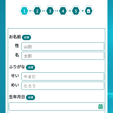
1
2
3
4
5
お名前
必須
性
名
ふりがな
必須
せい
めい
生年月日
必須