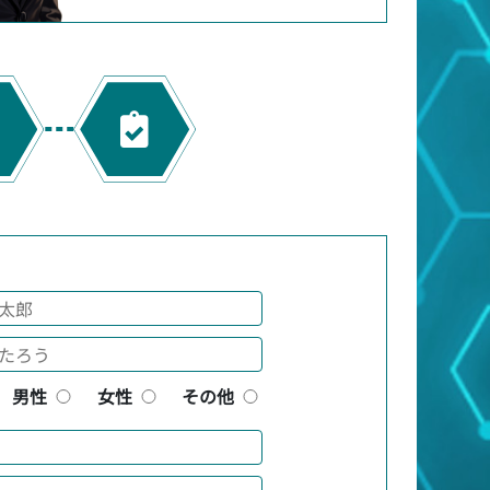
男性
女性
その他