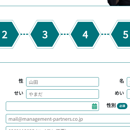
2
3
4
5
性
名
せい
めい
性別
必須