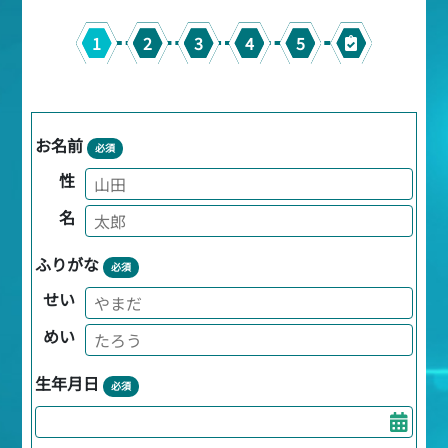
1
2
3
4
5
お名前
必須
性
名
ふりがな
必須
せい
めい
生年月日
必須