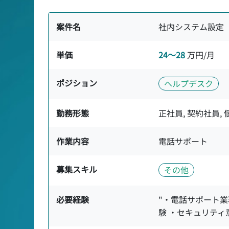
案件名
社内システム設定
単価
24〜28
万円/月
ポジション
ヘルプデスク
勤務形態
正社員, 契約社員,
作業内容
電話サポート
募集スキル
その他
必要経験
"・電話サポート業務
験 ・セキュリティ