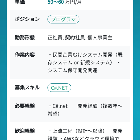
単価
50〜60
万円/月
ポジション
プログラマ
勤務形態
正社員, 契約社員, 個人事業主
作業内容
・民間企業むけシステム開発（既
存システム or 新規システム） ・
システム保守開発関連
募集スキル
C#.NET
必要経験
・C#.net 開発経験（複数年～
希望）
歓迎経験
・上流工程（設計～以降） 開発
経験 ・AWSなどクラウド環境で